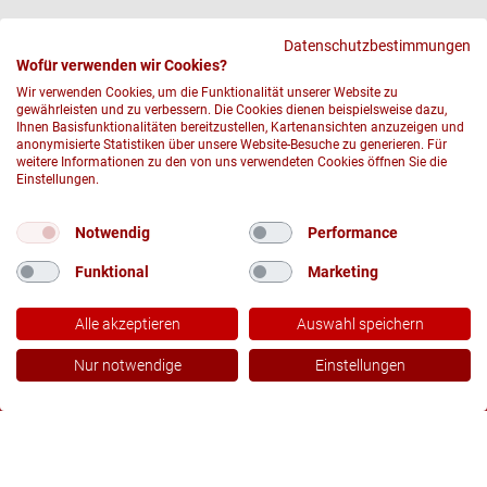
Datenschutzbestimmungen
Wofür verwenden wir Cookies?
Wir verwenden Cookies, um die Funktionalität unserer Website zu
gewährleisten und zu verbessern. Die Cookies dienen beispielsweise dazu,
Ihnen Basisfunktionalitäten bereitzustellen, Kartenansichten anzuzeigen und
anonymisierte Statistiken über unsere Website-Besuche zu generieren. Für
weitere Informationen zu den von uns verwendeten Cookies öffnen Sie die
Einstellungen.
Notwendig
Performance
Funktional
Marketing
© 2026 DRK-Blutspendedienst Nord-Ost gemeinnützige GmbH
Alle akzeptieren
Auswahl speichern
DATENSCHUTZ
IMPRESSUM UND RECHTLICHE HINWEISE
Nur notwendige
Einstellungen
COMPLIANCE
Services
Termine
Podcast