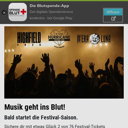
Die Blutspende-App
öffnen
Der digitale Spenderservice
kostenlos - bei Google Play
Suche
Direkt
zum
Inhalt
Musik geht ins Blut!
Bald startet die Festival-Saison.
Sichere dir mit etwas Glück 2 von 76 Festival-Tickets