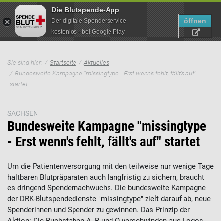
Die Blutspende-App
öffnen
Der digitale Spenderservice
kostenlos - bei Google Play
Direkt
Pfadnavigation
zum
Sie sind hier:
Startseite
Aktuelles
Suche
Inhalt
Bundesweite Kampagne "missingtype - Erst wenn's fehlt, fällt's auf"
startet
SACHSEN
Bundesweite Kampagne "missingtype
- Erst wenn's fehlt, fällt's auf" startet
Um die Patientenversorgung mit den teilweise nur wenige Tage
haltbaren Blutpräparaten auch langfristig zu sichern, braucht
es dringend Spendernachwuchs. Die bundesweite Kampagne
der DRK-Blutspendedienste "missingtype" zielt darauf ab, neue
Spenderinnen und Spender zu gewinnen.
Das Prinzip der
Aktion: Die Buchstaben A, B und O verschwinden aus Logos,