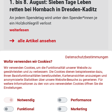
1. bis 8. August: Sieben Tage Leben
retten bei Hornbach in Dresden-Kaditz
An jedem Spendetag wird unter den Spender*innen je
ein Holzkohlegrill verlost
weiterlesen
alle Artikel ansehen
Datenschutzbestimmungen
Wofür verwenden wir Cookies?
Wir verwenden Cookies, um die Funktionalität unserer Website zu
gewährleisten und zu verbessern. Die Cookies dienen beispielsweise dazu,
Ihnen Basisfunktionalitäten bereitzustellen, Kartenansichten anzuzeigen und
anonymisierte Statistiken über unsere Website-Besuche zu generieren. Für
weitere Informationen zu den von uns verwendeten Cookies öffnen Sie die
Einstellungen.
© 2026 DRK-Blutspendedienst Nord-Ost gemeinnützige GmbH
Notwendig
Performance
DATENSCHUTZ
Funktional
Marketing
IMPRESSUM UND RECHTLICHE HINWEISE