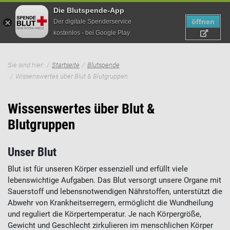
Die Blutspende-App
öffnen
Der digitale Spenderservice
kostenlos - bei Google Play
Suche
Direkt
Pfadnavigation
zum
Sie sind hier:
Startseite
Blutspende
Inhalt
Wissenswertes über Blut & Blutgruppen
Wissenswertes über Blut &
Blutgruppen
Unser Blut
Blut ist für unseren Körper essenziell und erfüllt viele
lebenswichtige Aufgaben. Das Blut versorgt unsere Organe mit
Sauerstoff und lebensnotwendigen Nährstoffen, unterstützt die
Abwehr von Krankheitserregern, ermöglicht die Wundheilung
und reguliert die Körpertemperatur. Je nach Körpergröße,
Gewicht und Geschlecht zirkulieren im menschlichen Körper