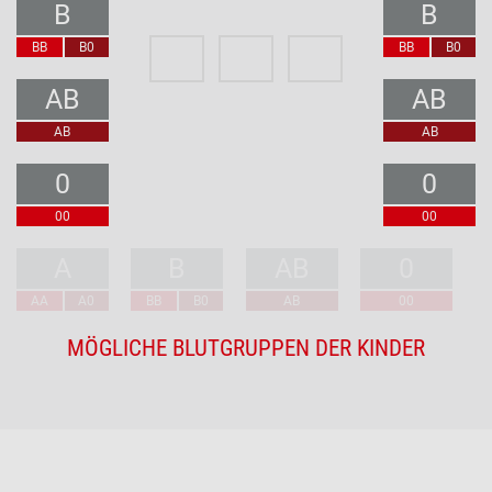
B
B
BB
B0
BB
B0
AB
AB
AB
AB
0
0
00
00
A
B
AB
0
AA
A0
BB
B0
AB
00
MÖGLICHE BLUTGRUPPEN DER KINDER