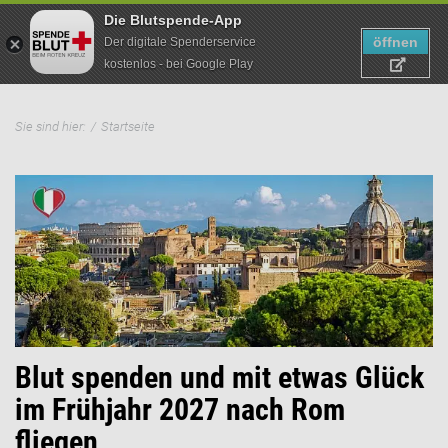
Die Blutspende-App
öffnen
Der digitale Spenderservice
kostenlos - bei Google Play
Direkt
Pfadnavigation
zum
Sie sind hier:
Startseite
Suche
Inhalt
Blut spenden und mit etwas Glück
N
im Frühjahr 2027 nach Rom
v
il,
fliegen
.
Je