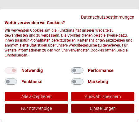
Datenschutzbestimmungen
Wofür verwenden wir Cookies?
Wir verwenden Cookies, um die Funktionalität unserer Website zu
gewährleisten und zu verbessern. Die Cookies dienen beispielsweise dazu,
Ihnen Basisfunktionalitäten bereitzustellen, Kartenansichten anzuzeigen und
anonymisierte Statistiken über unsere Website-Besuche zu generieren. Für
weitere Informationen zu den von uns verwendeten Cookies öffnen Sie die
Einstellungen.
© 2026 DRK-Blutspendedienst Nord-Ost gemeinnützige GmbH
Notwendig
Performance
DATENSCHUTZ
Funktional
Marketing
IMPRESSUM UND RECHTLICHE HINWEISE
COMPLIANCE
Alle akzeptieren
Auswahl speichern
DRK
JETZT LIKEN UND TEILEN!
Nur notwendige
Einstellungen
Socials
Services
Termine
Podcast