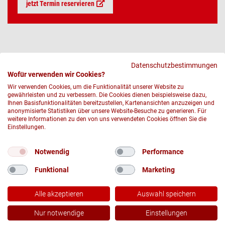
jetzt Termin reservieren
Datenschutzbestimmungen
Wofür verwenden wir Cookies?
Wir verwenden Cookies, um die Funktionalität unserer Website zu
gewährleisten und zu verbessern. Die Cookies dienen beispielsweise dazu,
Ihnen Basisfunktionalitäten bereitzustellen, Kartenansichten anzuzeigen und
anonymisierte Statistiken über unsere Website-Besuche zu generieren. Für
weitere Informationen zu den von uns verwendeten Cookies öffnen Sie die
Einstellungen.
© 2026 DRK-Blutspendedienst Nord-Ost gemeinnützige GmbH
Notwendig
Performance
DATENSCHUTZ
Funktional
Marketing
IMPRESSUM UND RECHTLICHE HINWEISE
COMPLIANCE
Alle akzeptieren
Auswahl speichern
DRK
JETZT LIKEN UND TEILEN!
Nur notwendige
Einstellungen
Socials