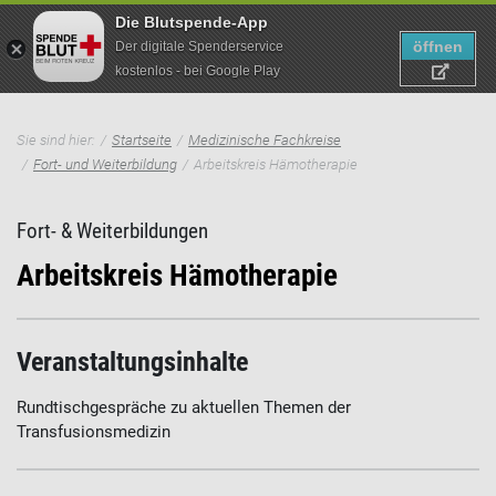
Die Blutspende-App
öffnen
Der digitale Spenderservice
kostenlos - bei Google Play
Suche
Direkt
Pfadnavigation
zum
Sie sind hier:
Startseite
Medizinische Fachkreise
Inhalt
Fort- und Weiterbildung
Arbeitskreis Hämotherapie
Fort- & Weiterbildungen
Arbeitskreis Hämotherapie
Veranstaltungsinhalte
Rundtischgespräche zu aktuellen Themen der
Transfusionsmedizin