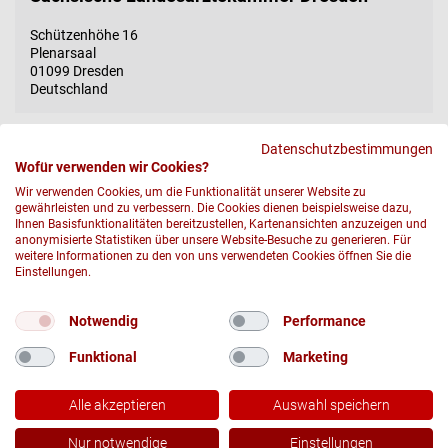
Schützenhöhe 16
Plenarsaal
01099
Dresden
Deutschland
Datenschutzbestimmungen
Wofür verwenden wir Cookies?
Wir verwenden Cookies, um die Funktionalität unserer Website zu
gewährleisten und zu verbessern. Die Cookies dienen beispielsweise dazu,
Ihnen Basisfunktionalitäten bereitzustellen, Kartenansichten anzuzeigen und
anonymisierte Statistiken über unsere Website-Besuche zu generieren. Für
weitere Informationen zu den von uns verwendeten Cookies öffnen Sie die
Einstellungen.
© 2026 DRK-Blutspendedienst Nord-Ost gemeinnützige GmbH
Notwendig
Performance
DATENSCHUTZ
Funktional
Marketing
IMPRESSUM UND RECHTLICHE HINWEISE
COMPLIANCE
Alle akzeptieren
Auswahl speichern
DRK
JETZT LIKEN UND TEILEN!
Nur notwendige
Einstellungen