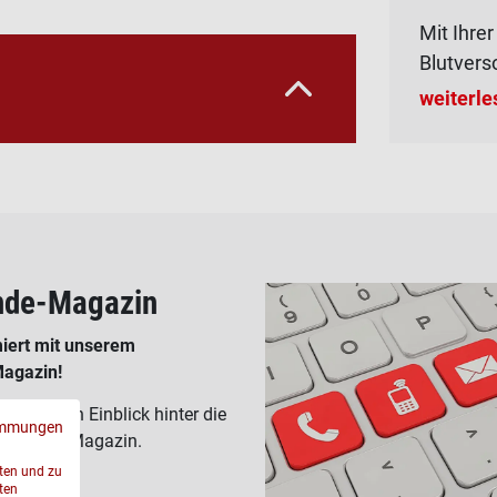
Mit Ihre
Blutvers
weiterle
nde-Magazin
iert mit unserem
agazin!
 und einen Einblick hinter die
immungen
t unserem Magazin.
sten und zu
ten