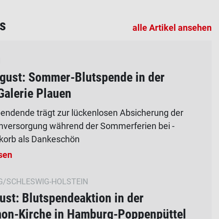
s
alle Artikel ansehen
N
gust: Sommer-Blutspende in der
Galerie Plauen
endende trägt zur lückenlosen Absicherung der
nversorgung während der Sommerferien bei -
korb als Dankeschön
sen
/SCHLESWIG-HOLSTEIN
ust: Blutspendeaktion in der
on-Kirche in Hamburg-Poppenpüttel