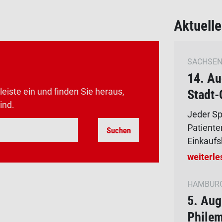
Aktuelle
SACHSE
14. Au
leiste ein und finden Sie heraus,
Stadt-
ind.
Jeder Sp
Patiente
Suchen
Einkaufs
weiterle
HAMBURG
5. Aug
Philem