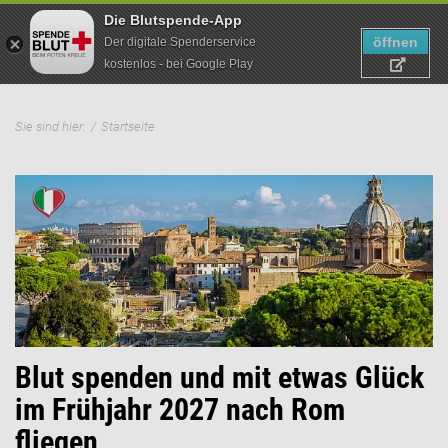
Die Blutspende-App
öffnen
Der digitale Spenderservice
kostenlos - bei Google Play
Direkt
Pfadnavigation
zum
Sie sind hier:
Startseite
Suche
Inhalt
Blut spenden und mit etwas Glück
E
im Frühjahr 2027 nach Rom
D
il,
fliegen
.